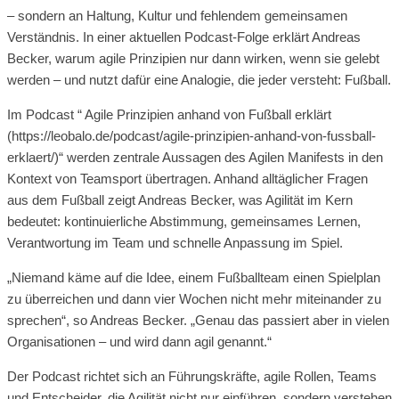
– sondern an Haltung, Kultur und fehlendem gemeinsamen
Verständnis. In einer aktuellen Podcast-Folge erklärt Andreas
Becker, warum agile Prinzipien nur dann wirken, wenn sie gelebt
werden – und nutzt dafür eine Analogie, die jeder versteht: Fußball.
Im Podcast “ Agile Prinzipien anhand von Fußball erklärt
(https://leobalo.de/podcast/agile-prinzipien-anhand-von-fussball-
erklaert/)“ werden zentrale Aussagen des Agilen Manifests in den
Kontext von Teamsport übertragen. Anhand alltäglicher Fragen
aus dem Fußball zeigt Andreas Becker, was Agilität im Kern
bedeutet: kontinuierliche Abstimmung, gemeinsames Lernen,
Verantwortung im Team und schnelle Anpassung im Spiel.
„Niemand käme auf die Idee, einem Fußballteam einen Spielplan
zu überreichen und dann vier Wochen nicht mehr miteinander zu
sprechen“, so Andreas Becker. „Genau das passiert aber in vielen
Organisationen – und wird dann agil genannt.“
Der Podcast richtet sich an Führungskräfte, agile Rollen, Teams
und Entscheider, die Agilität nicht nur einführen, sondern verstehen