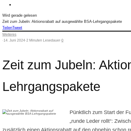
Wird gerade gelesen
Zeit zum Jubeln: Aktionsrabatt auf ausgewählte BSA-Lehrgangspakete
Teilen
Tweet
Weiteres
·
14. Juni 2024
·
2 Minuten Lesedauer
·
0
Zeit zum Jubeln: Akti
Lehrgangspakete
Pünktlich zum Start der F
„runde Leder rollt“: Zwis
zusätzlich einen Aktionsrabatt auf den ohnehin schon r