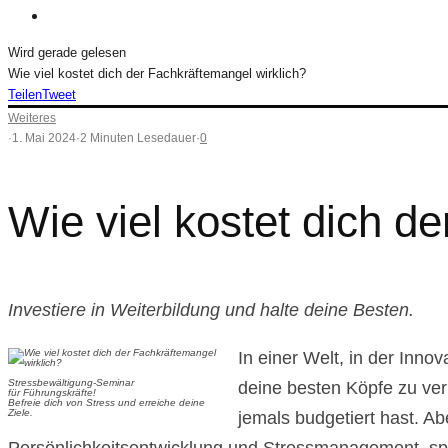
Wird gerade gelesen
Wie viel kostet dich der Fachkräftemangel wirklich?
Teilen
Tweet
Weiteres
·
1. Mai 2024
·
2 Minuten Lesedauer
·
0
Wie viel kostet dich d
Investiere in Weiterbildung und halte deine Besten.
In einer Welt, in der Inno
Stressbewältigung-Seminar
deine besten Köpfe zu ver
für Führungskräfte!
Befreie dich von Stress und erreiche deine
Ziele.
jemals budgetiert hast. Ab