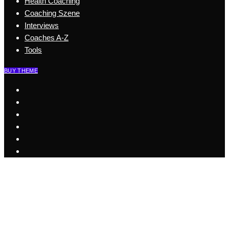
Health Coaching
Coaching Szene
Interviews
Coaches A-Z
Tools
BUY THEME
Start
Business Coaching
Health Coaching
Coaching Szene
Coaches A-Z