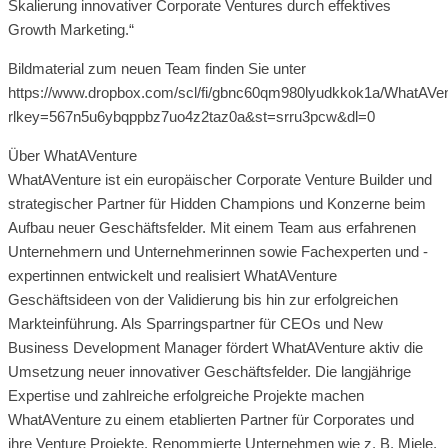
Skalierung innovativer Corporate Ventures durch effektives
Growth Marketing.“
Bildmaterial zum neuen Team finden Sie unter
https://www.dropbox.com/scl/fi/gbnc60qm980lyudkkok1a/WhatAV
rlkey=567n5u6ybqppbz7uo4z2taz0a&st=srru3pcw&dl=0
Über WhatAVenture
WhatAVenture ist ein europäischer Corporate Venture Builder und
strategischer Partner für Hidden Champions und Konzerne beim
Aufbau neuer Geschäftsfelder. Mit einem Team aus erfahrenen
Unternehmern und Unternehmerinnen sowie Fachexperten und -
expertinnen entwickelt und realisiert WhatAVenture
Geschäftsideen von der Validierung bis hin zur erfolgreichen
Markteinführung. Als Sparringspartner für CEOs und New
Business Development Manager fördert WhatAVenture aktiv die
Umsetzung neuer innovativer Geschäftsfelder. Die langjährige
Expertise und zahlreiche erfolgreiche Projekte machen
WhatAVenture zu einem etablierten Partner für Corporates und
ihre Venture Projekte. Renommierte Unternehmen wie z. B. Miele,