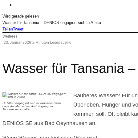
Wird gerade gelesen
Wasser für Tansania – DENIOS engagiert sich in Afrika
Teilen
Tweet
Weiteres
·
23. Januar 2026
·
2 Minuten Lesedauer
·
0
Wasser für Tansania –
Sauberes Wasser? Für uns 
DENIOS engagiert sich in Tansania dafür,
Überleben. Hunger und vo
dass die Menschen dort Zugang zu
Trinkwasser erhalten.
kommen soll. Oft bleibt k
DENIOS SE aus Bad Oeynhausen an.