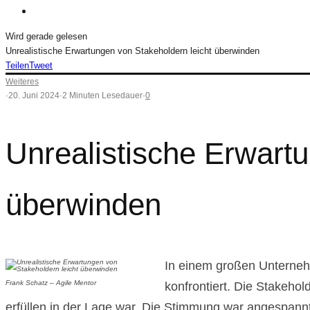
Wird gerade gelesen
Unrealistische Erwartungen von Stakeholdern leicht überwinden
Teilen
Tweet
Weiteres
·
20. Juni 2024
·
2 Minuten Lesedauer
·
0
Unrealistische Erwartu
überwinden
In einem großen Unterneh
Frank Schatz – Agile Mentor
konfrontiert. Die Stakeho
erfüllen in der Lage war. Die Stimmung war angespannt