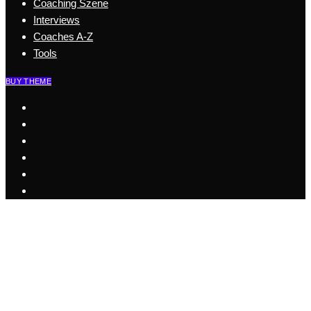
Coaching Szene
Interviews
Coaches A-Z
Tools
BUY THEME
Start
Business Coaching
Health Coaching
Coaching Szene
Coaches A-Z
Interviews