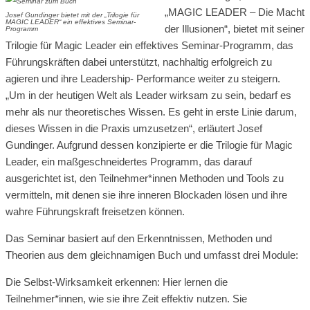
„MAGIC LEADER – Die Macht
Josef Gundinger bietet mit der „Trilogie für
MAGIC LEADER“ ein effektives Seminar-
der Illusionen“, bietet mit seiner
Programm
Trilogie für Magic Leader ein effektives Seminar-Programm, das
Führungskräften dabei unterstützt, nachhaltig erfolgreich zu
agieren und ihre Leadership- Performance weiter zu steigern.
„Um in der heutigen Welt als Leader wirksam zu sein, bedarf es
mehr als nur theoretisches Wissen. Es geht in erste Linie darum,
dieses Wissen in die Praxis umzusetzen“, erläutert Josef
Gundinger. Aufgrund dessen konzipierte er die Trilogie für Magic
Leader, ein maßgeschneidertes Programm, das darauf
ausgerichtet ist, den Teilnehmer*innen Methoden und Tools zu
vermitteln, mit denen sie ihre inneren Blockaden lösen und ihre
wahre Führungskraft freisetzen können.
Das Seminar basiert auf den Erkenntnissen, Methoden und
Theorien aus dem gleichnamigen Buch und umfasst drei Module:
Die Selbst-Wirksamkeit erkennen: Hier lernen die
Teilnehmer*innen, wie sie ihre Zeit effektiv nutzen. Sie