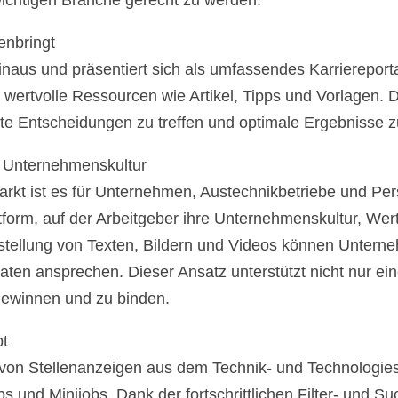
wichtigen Branche gerecht zu werden.
enbringt
s und präsentiert sich als umfassendes Karriereportal.
wertvolle Ressourcen wie Artikel, Tipps und Vorlagen. D
te Entscheidungen zu treffen und optimale Ergebnisse zu
r Unternehmenskultur
kt ist es für Unternehmen, Austechnikbetriebe und Pers
tform, auf der Arbeitgeber ihre Unternehmenskultur, Wer
itstellung von Texten, Bildern und Videos können Unter
aten ansprechen. Dieser Ansatz unterstützt nicht nur e
u gewinnen und zu binden.
bt
n Stellenanzeigen aus dem Technik- und Technologiesekt
jobs und Minijobs. Dank der fortschrittlichen Filter- und