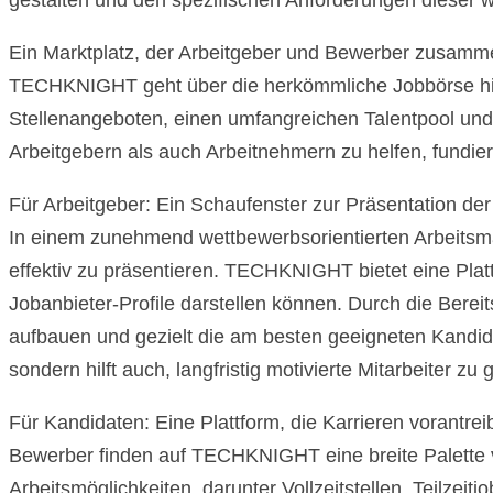
gestalten und den spezifischen Anforderungen dieser 
Ein Marktplatz, der Arbeitgeber und Bewerber zusamm
TECHKNIGHT geht über die herkömmliche Jobbörse hinau
Stellenangeboten, einen umfangreichen Talentpool und 
Arbeitgebern als auch Arbeitnehmern zu helfen, fundier
Für Arbeitgeber: Ein Schaufenster zur Präsentation de
In einem zunehmend wettbewerbsorientierten Arbeitsmar
effektiv zu präsentieren. TECHKNIGHT bietet eine Plat
Jobanbieter-Profile darstellen können. Durch die Bere
aufbauen und gezielt die am besten geeigneten Kandid
sondern hilft auch, langfristig motivierte Mitarbeiter z
Für Kandidaten: Eine Plattform, die Karrieren vorantrei
Bewerber finden auf TECHKNIGHT eine breite Palette vo
Arbeitsmöglichkeiten, darunter Vollzeitstellen, Teilzeit