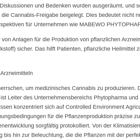
che Diskussionen und Bedenken wurden ausgeräumt, und s
um die Cannabis-Freigabe beigelegt. Dies bedeutet nicht 
 Perspektiven für Unternehmen wie MABEWO PHYTOPHA
nlagen für die Produktion von pflanzlichen Arzneimitte
rkstoff) sicher. Das hilft Patienten, pflanzliche Heilmit
Arzneimitteln
herrschen, um medizinisches Cannabis zu produzieren. Dr
er, ist Leiter des Unternehmensbereichs Phytopharma u
 konzentriert sich auf Controlled Environment Agricult
gsbedingungen für die Pflanzenproduktion präzise zu s
twicklung sorgfältig protokolliert. Von der Klimatisieru
is hin zur Beleuchtung, die die Pflanzen mit der perfekt