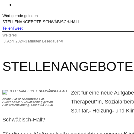
Wird gerade gelesen
STELLENANGEBOTE SCHWÄBISCH-HALL
Teilen
Tweet
Weiteres
·
3. April 2024
·
3 Minuten Lesedauer
·
0
STELLENANGEBOTE
Zeit für eine neue Aufgabe
Neubau MRV Schwäbisch-Hall,
Therapeut*in, Sozialarbei
Außenansicht (Visualisierung gemäß
Architektenplanung, Stand 03-2023)
Sanitär,- Heizung- und Kl
Schwäbisch-Hall?