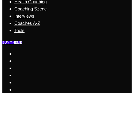
Health Coaching
Coaching Szene
Interviews
Coaches A-Z
Tools
BUY THEME
Start
Business Coaching
Health Coaching
Coaching Szene
Coaches A-Z