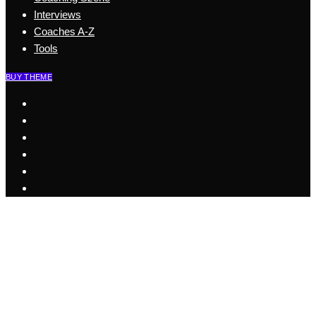
Interviews
Coaches A-Z
Tools
BUY THEME
Start
Business Coaching
Health Coaching
Coaching Szene
Coaches A-Z
Interviews