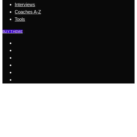
Interviews
Coaches A-Z
Tools
BUY THEME
Start
Business Coaching
Health Coaching
Coaching Szene
Coaches A-Z
Interviews
Tools