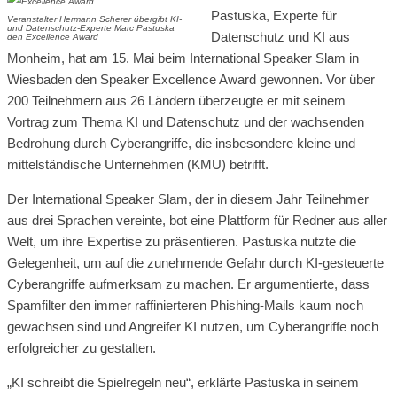
Pastuska, Experte für
Veranstalter Hermann Scherer übergibt KI-
und Datenschutz-Experte Marc Pastuska
Datenschutz und KI aus
den Excellence Award
Monheim, hat am 15. Mai beim International Speaker Slam in
Wiesbaden den Speaker Excellence Award gewonnen. Vor über
200 Teilnehmern aus 26 Ländern überzeugte er mit seinem
Vortrag zum Thema KI und Datenschutz und der wachsenden
Bedrohung durch Cyberangriffe, die insbesondere kleine und
mittelständische Unternehmen (KMU) betrifft.
Der International Speaker Slam, der in diesem Jahr Teilnehmer
aus drei Sprachen vereinte, bot eine Plattform für Redner aus aller
Welt, um ihre Expertise zu präsentieren. Pastuska nutzte die
Gelegenheit, um auf die zunehmende Gefahr durch KI-gesteuerte
Cyberangriffe aufmerksam zu machen. Er argumentierte, dass
Spamfilter den immer raffinierteren Phishing-Mails kaum noch
gewachsen sind und Angreifer KI nutzen, um Cyberangriffe noch
erfolgreicher zu gestalten.
„KI schreibt die Spielregeln neu“, erklärte Pastuska in seinem