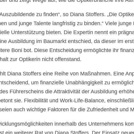
er und zeigt Wege auf, wie die Optikerbranche ihre Attrak
rte Auszubildende zu finden“, so Diana Stoffers. „Die O
hen und junge Talente langfristig zu binden.“ Viele jun
lle Unterstützung bieten. Die Expertin nennt ein prägna
für eine Ausbildung im Baumarkt entschied, da dieser im 
re Boni bot. Diese Entscheidung ermöglichte ihr finanz
lt zur Optikerin nicht offenstand.
t Diana Stoffers eine Reihe von Maßnahmen. Eine Anp
ntscheidend, um finanzielle Unabhängigkeit zu ermöglich
es Führerscheins die Attraktivität der Ausbildung erh
tont sie. Flexibilität und Work-Life-Balance, einschließli
 seien auch wichtige Faktoren für die Zufriedenheit und 
wicklungsmöglichkeiten innerhalb des Unternehmens kom
t ein weiterer Rat von Diana Stoffers. Der Einsatz neuer