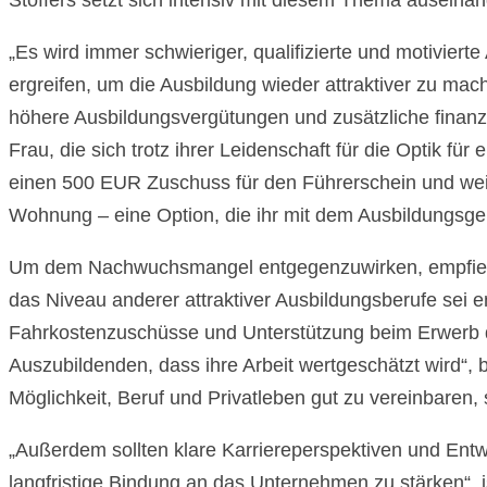
Stoffers setzt sich intensiv mit diesem Thema auseinand
„Es wird immer schwieriger, qualifizierte und motivie
ergreifen, um die Ausbildung wieder attraktiver zu mac
höhere Ausbildungsvergütungen und zusätzliche finanzie
Frau, die sich trotz ihrer Leidenschaft für die Optik 
einen 500 EUR Zuschuss für den Führerschein und weite
Wohnung – eine Option, die ihr mit dem Ausbildungsgeha
Um dem Nachwuchsmangel entgegenzuwirken, empfiehl
das Niveau anderer attraktiver Ausbildungsberufe sei e
Fahrkostenzuschüsse und Unterstützung beim Erwerb d
Auszubildenden, dass ihre Arbeit wertgeschätzt wird“, be
Möglichkeit, Beruf und Privatleben gut zu vereinbaren,
„Außerdem sollten klare Karriereperspektiven und Ent
langfristige Bindung an das Unternehmen zu stärken“, is