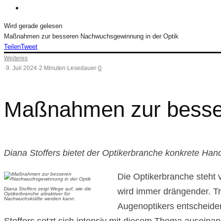
Wird gerade gelesen
Maßnahmen zur besseren Nachwuchsgewinnung in der Optik
Teilen
Tweet
Weiteres
·
9. Juli 2024
·
2 Minuten Lesedauer
·
0
Maßnahmen zur besse
Diana Stoffers bietet der Optikerbranche konkrete 
Die Optikerbranche steht 
Diana Stoffers zeigt Wege auf, wie die
wird immer drängender. Tr
Optikerbranche attraktiver für
Nachwuchskräfte werden kann.
Augenoptikers entscheiden