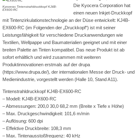
Die Kyocera Corporation hat
Kyoceras Tintenstrahldruckkopf KJ4B-
EX600-RC
einen neuen Inkjet-Druckkopf
mit Tintenzirkulationstechnologie an der Düse entwickelt: KJ4B-
EX600-RC (im Folgenden der „Druckkopf“) ist mit seiner
Leistungsfähigkeit für verschiedene Druckanwendungen wie
Textilien, Wellpappe und Baumaterialien geeignet und mit einer
breiten Palette an Tinten kompatibel. Das neue Produkt ist ab
sofort erhältlich und wird zusammen mit weiteren
Produktinnovationen erstmals auf der drupa
(https://www.drupa.de/), der internationalen Messe der Druck- und
Medienindustrie, vorgestellt werden (Halle 10, Stand A11).
Tintenstrahldruckkopf KJ4B-EX600-RC
– Modell: KJ4B-EX600-RC
– Abmessungen: 200,0 30,0 68,2 mm (Breite x Tiefe x Höhe)
– Max. Druckgeschwindigkeit: 101,6 m/min
– Auflösung: 600 dpi
– Effektive Druckbreite: 108,3 mm
– Max. Tintenausstoßfrequenz: 40 kHz