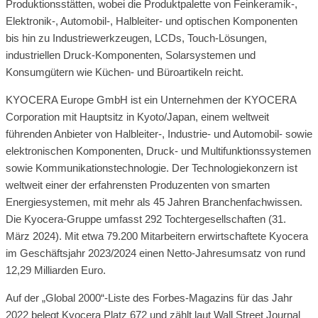
Produktionsstätten, wobei die Produktpalette von Feinkeramik-,
Elektronik-, Automobil-, Halbleiter- und optischen Komponenten
bis hin zu Industriewerkzeugen, LCDs, Touch-Lösungen,
industriellen Druck-Komponenten, Solarsystemen und
Konsumgütern wie Küchen- und Büroartikeln reicht.
KYOCERA Europe GmbH ist ein Unternehmen der KYOCERA
Corporation mit Hauptsitz in Kyoto/Japan, einem weltweit
führenden Anbieter von Halbleiter-, Industrie- und Automobil- sowie
elektronischen Komponenten, Druck- und Multifunktionssystemen
sowie Kommunikationstechnologie. Der Technologiekonzern ist
weltweit einer der erfahrensten Produzenten von smarten
Energiesystemen, mit mehr als 45 Jahren Branchenfachwissen.
Die Kyocera-Gruppe umfasst 292 Tochtergesellschaften (31.
März 2024). Mit etwa 79.200 Mitarbeitern erwirtschaftete Kyocera
im Geschäftsjahr 2023/2024 einen Netto-Jahresumsatz von rund
12,29 Milliarden Euro.
Auf der „Global 2000“-Liste des Forbes-Magazins für das Jahr
2022 belegt Kyocera Platz 672 und zählt laut Wall Street Journal