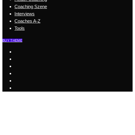
Coaching Szene
Interviews
Coaches A-Z
Tools
BUY THEME
Start
Business Coaching
Health Coaching
Coaching Szene
Coaches A-Z