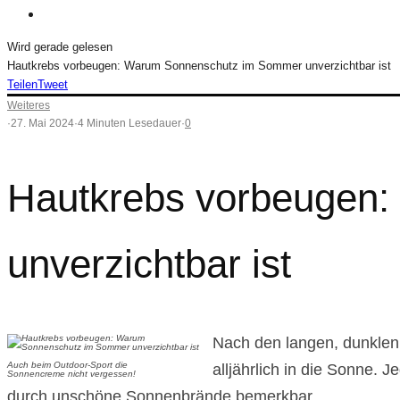
Wird gerade gelesen
Hautkrebs vorbeugen: Warum Sonnenschutz im Sommer unverzichtbar ist
Teilen
Tweet
Weiteres
·
27. Mai 2024
·
4 Minuten Lesedauer
·
0
Hautkrebs vorbeugen
unverzichtbar ist
Nach den langen, dunklen
Auch beim Outdoor-Sport die
alljährlich in die Sonne. 
Sonnencreme nicht vergessen!
durch unschöne Sonnenbrände bemerkbar …