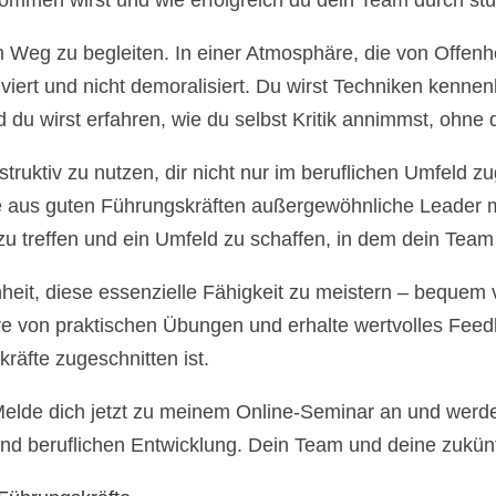
ommen wirst und wie erfolgreich du dein Team durch stür
 Weg zu begleiten. In einer Atmosphäre, die von Offenh
viert und nicht demoralisiert. Du wirst Techniken kennenl
du wirst erfahren, wie du selbst Kritik annimmst, ohne d
nstruktiv zu nutzen, dir nicht nur im beruflichen Umfeld
e aus guten Führungskräften außergewöhnliche Leader mach
u treffen und ein Umfeld zu schaffen, in dem dein Team s
heit, diese essenzielle Fähigkeit zu meistern – bequem vo
tiere von praktischen Übungen und erhalte wertvolles Fee
kräfte zugeschnitten ist.
n. Melde dich jetzt zu meinem Online-Seminar an und werd
 und beruflichen Entwicklung. Dein Team und deine zukün