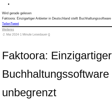
Wird gerade gelesen
Faktoora: Einzigartiger Anbieter in Deutschland stellt Buchhaltungssoftware
Teilen
Tweet
Weiteres
·
2. Mai 2024
·
1 Minute Lesedauer
·
0
Faktoora: Einzigartiger
Buchhaltungssoftware k
unbegrenzt