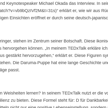
d Keynotespeaker Michael Okada das Interview. In sein
watch?v=vb9bQzIVf2M&t=31s)“ erklärt er, wie wir aus R
igen Einsichten eröffnet er durch seine deutsch-japanisc
nger, stehen im Zentrum seiner Botschaft. Diese ikonis
 hervorgehen können. „In meinem TEDxTalk erkläre ich,
gestärkt hervorzugehen,“ erklärt er. Diese Figuren sym
tehen. Die Daruma-Puppe hat eine lange Geschichte und
räge passt.
n Weisheiten lernen? In seinem TEDxTalk nutzt er die 
lienz zu bieten. Diese Formel steht für: D für Dankbarke
itteln nicht nur eine positive Lebenseinstellung, sonder