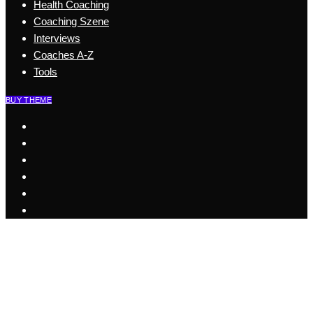
Health Coaching
Coaching Szene
Interviews
Coaches A-Z
Tools
BUY THEME
Start
Business Coaching
Health Coaching
Coaching Szene
Coaches A-Z