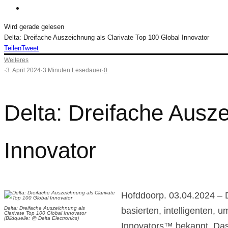
Wird gerade gelesen
Delta: Dreifache Auszeichnung als Clarivate Top 100 Global Innovator
Teilen
Tweet
Weiteres
·
3. April 2024
·
3 Minuten Lesedauer
·
0
Delta: Dreifache Ausze
Innovator
Hofddoorp. 03.04.2024 – 
Delta: Dreifache Auszeichnung als
basierten, intelligenten,
Clarivate Top 100 Global Innovator
(Bildquelle: @ Delta Electronics)
Innovators™ bekannt. Das