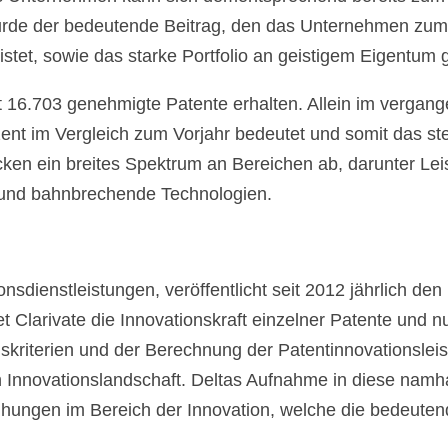
de der bedeutende Beitrag, den das Unternehmen zum 
istet, sowie das starke Portfolio an geistigem Eigentum 
mt 16.703 genehmigte Patente erhalten. Allein im vergan
zent im Vergleich zum Vorjahr bedeutet und somit das 
en ein breites Spektrum an Bereichen ab, darunter Leist
n und bahnbrechende Technologien.
onsdienstleistungen, veröffentlicht seit 2012 jährlich de
 Clarivate die Innovationskraft einzelner Patente und 
nskriterien und der Berechnung der Patentinnovationsleist
 Innovationslandschaft. Deltas Aufnahme in diese namhaf
ungen im Bereich der Innovation, welche die bedeutend