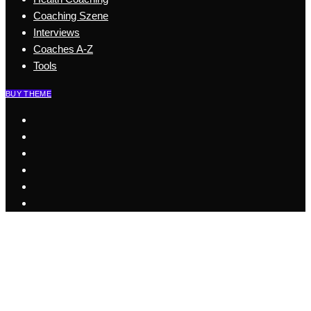
Coaching Szene
Interviews
Coaches A-Z
Tools
BUY THEME
Start
Business Coaching
Health Coaching
Coaching Szene
Coaches A-Z