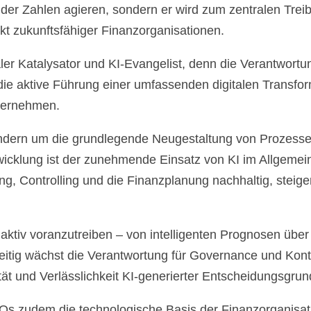
der Zahlen agieren, sondern er wird zum zentralen Treibe
ekt zukunftsfähiger Finanzorganisationen.
ler Katalysator und KI-Evangelist, denn die Verantwortu
die aktive Führung einer umfassenden digitalen Transfor
ternehmen.
ndern um die grundlegende Neugestaltung von Prozessen h
twicklung ist der zunehmende Einsatz von KI im Allgeme
g, Controlling und die Finanzplanung nachhaltig, steiger
ktiv voranzutreiben – von intelligenten Prognosen über 
zeitig wächst die Verantwortung für Governance und K
ität und Verlässlichkeit KI-generierter Entscheidungsgrund
 zudem die technologische Basis der Finanzorganisatio