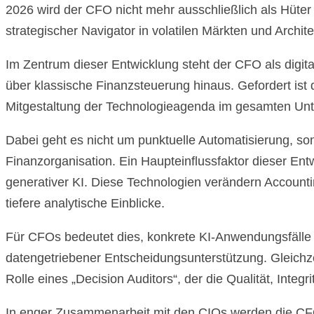
2026 wird der CFO nicht mehr ausschließlich als Hüter 
strategischer Navigator in volatilen Märkten und Archit
Im Zentrum dieser Entwicklung steht der CFO als digita
über klassische Finanzsteuerung hinaus. Gefordert ist 
Mitgestaltung der Technologieagenda im gesamten Un
Dabei geht es nicht um punktuelle Automatisierung, so
Finanzorganisation. Ein Haupteinflussfaktor dieser En
generativer KI. Diese Technologien verändern Accountin
tiefere analytische Einblicke.
Für CFOs bedeutet dies, konkrete KI-Anwendungsfälle a
datengetriebener Entscheidungsunterstützung. Gleich
Rolle eines „Decision Auditors“, der die Qualität, Integr
In enger Zusammenarbeit mit den CIOs werden die CFOs