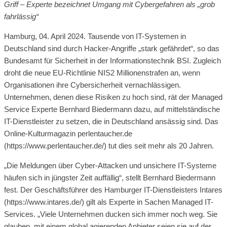
Griff – Experte bezeichnet Umgang mit Cybergefahren als „grob
fahrlässig“
Hamburg, 04. April 2024. Tausende von IT-Systemen in
Deutschland sind durch Hacker-Angriffe „stark gefährdet“, so das
Bundesamt für Sicherheit in der Informationstechnik BSI. Zugleich
droht die neue EU-Richtlinie NIS2 Millionenstrafen an, wenn
Organisationen ihre Cybersicherheit vernachlässigen.
Unternehmen, denen diese Risiken zu hoch sind, rät der Managed
Service Experte Bernhard Biedermann dazu, auf mittelständische
IT-Dienstleister zu setzen, die in Deutschland ansässig sind. Das
Online-Kulturmagazin perlentaucher.de
(https://www.perlentaucher.de/) tut dies seit mehr als 20 Jahren.
„Die Meldungen über Cyber-Attacken und unsichere IT-Systeme
häufen sich in jüngster Zeit auffällig“, stellt Bernhard Biedermann
fest. Der Geschäftsführer des Hamburger IT-Dienstleisters Intares
(https://www.intares.de/) gilt als Experte in Sachen Managed IT-
Services. „Viele Unternehmen ducken sich immer noch weg. Sie
glauben, mit einem global agierenden Anbieter seien sie auf der