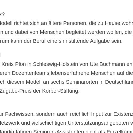
z?
Modell richtet sich an ältere Personen, die zu Hause wo
 und dabei von Menschen begleitet werden wollen, die 
erum kann der Beruf eine sinnstiftende Aufgabe sein.
l
Kreis Plön in Schleswig-Holstein von Ute Büchmann ent
eren Dozententeams lebenserfahrene Menschen auf die 
ach diesem Modell an sechs Seminarorten in Deutschlan
Zugabe-Preis der Körber-Stiftung.
r Fachwissen, sondern auch reichlich Input zur Existenz
tzwerk und vielschichtigen Unterstützungsangeboten wi
tändig tätigen Senioren-Assistenten nicht als Einzelkäm