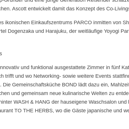
up-Gründer und eine junge Generation Reisender schätz
. Ascott entwickelt damit das Konzept des Co-Livings 
des ikonischen Einkaufszentrums PARCO inmitten von S
ertel Dogenzaka und Harajuku, der weitläufige Yoyogi Pa
s
nnovativ und funktional ausgestattete Zimmer in fünf Ka
 trifft und wo Networking- sowie weitere Events stattf
n. Die Gemeinschaftsküche BOND lädt dazu ein, Mahlzei
schen und gemeinsam neue kulinarische Welten zu entd
ch hinter WASH & HANG der hauseigene Waschsalon und 
taurant TO THE HERBS, wo die Gäste japanische und wes