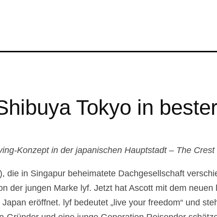
f Shibuya Tokyo in beste
iving-Konzept in der japanischen Hauptstadt – The Crest 
t), die in Singapur beheimatete Dachgesellschaft versc
ion der jungen Marke lyf. Jetzt hat Ascott mit dem neuen
n Japan eröffnet. lyf bedeutet „live your freedom“ und ste