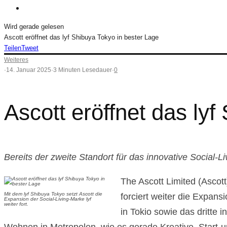
Wird gerade gelesen
Ascott eröffnet das lyf Shibuya Tokyo in bester Lage
Teilen
Tweet
Weiteres
·
14. Januar 2025
·
3 Minuten Lesedauer
·
0
Ascott eröffnet das ly
Bereits der zweite Standort für das innovative Social-L
The Ascott Limited (Ascot
Mit dem lyf Shibuya Tokyo setzt Ascott die
forciert weiter die Expans
Expansion der Social-Living-Marke lyf
weiter fort.
in Tokio sowie das dritte i