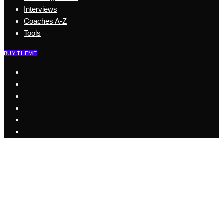
Interviews
Coaches A-Z
Tools
BUY THEME
Start
Business Coaching
Health Coaching
Coaching Szene
Coaches A-Z
Interviews
Tools