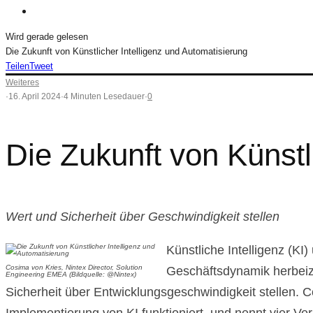
Wird gerade gelesen
Die Zukunft von Künstlicher Intelligenz und Automatisierung
Teilen
Tweet
Weiteres
·
16. April 2024
·
4 Minuten Lesedauer
·
0
Die Zukunft von Künstl
Wert und Sicherheit über Geschwindigkeit stellen
Künstliche Intelligenz (K
Cosima von Kries, Nintex Director, Solution
Geschäftsdynamik herbeizu
Engineering EMEA (Bildquelle: @Nintex)
Sicherheit über Entwicklungsgeschwindigkeit stellen. C