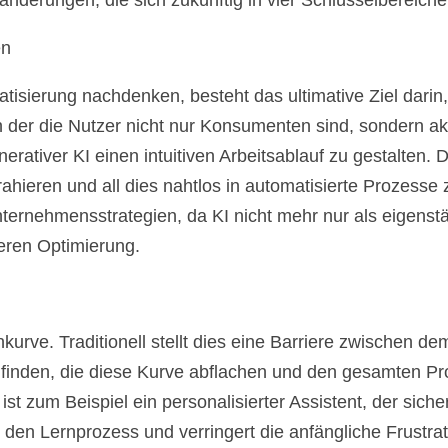
ränderungen, die sich zukünftig in vier Schlüsselbereic
en
sierung nachdenken, besteht das ultimative Ziel darin, d
 der die Nutzer nicht nur Konsumenten sind, sondern akt
nerativer KI einen intuitiven Arbeitsablauf zu gestalten. 
hieren und all dies nahtlos in automatisierte Prozesse z
nternehmensstrategien, da KI nicht mehr nur als eigens
deren Optimierung.
kurve. Traditionell stellt dies eine Barriere zwischen d
e finden, die diese Kurve abflachen und den gesamten 
 ist zum Beispiel ein personalisierter Assistent, der sic
den Lernprozess und verringert die anfängliche Frustrat