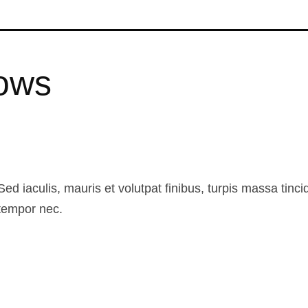
ows
d iaculis, mauris et volutpat finibus, turpis massa tincid
tempor nec.