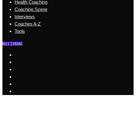
Health Coaching
Coaching Szene
Interviews
Coaches A-Z
Tools
BUY THEME
Start
Business Coaching
Health Coaching
Coaching Szene
Coaches A-Z