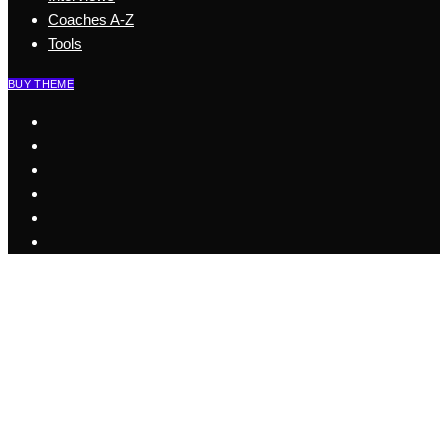
Coaches A-Z
Tools
BUY THEME
Start
Business Coaching
Health Coaching
Coaching Szene
Coaches A-Z
Interviews
Tools